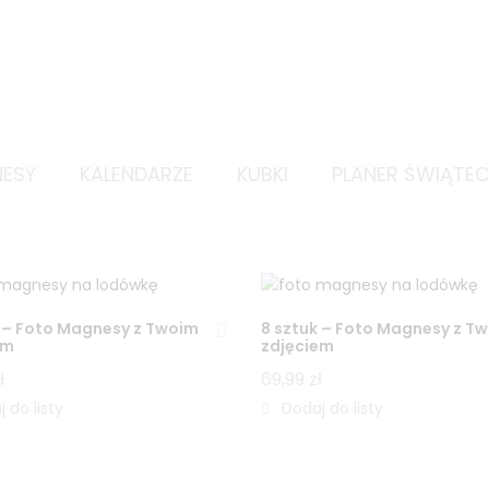
ESY
KALENDARZE
KUBKI
PLANER ŚWIĄTE
k – Foto Magnesy z Twoim
8 sztuk – Foto Magnesy z T
em
zdjęciem
ł
69,99
zł