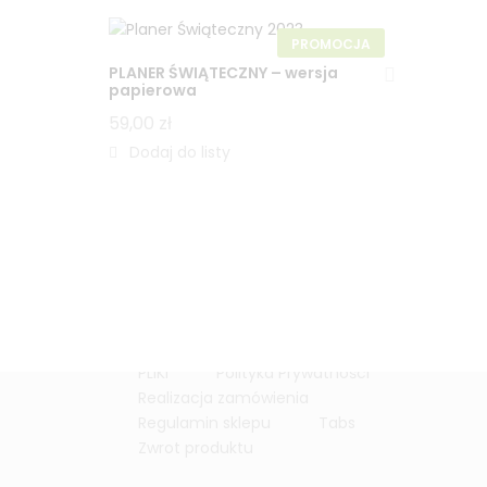
PROMOCJA
PLANER ŚWIĄTECZNY – wersja
papierowa
59,00
zł
Strona główna
BLOG
Charts
Dodaj zdjęcie
Dostawa i płatność
Koszyk
Moje konto
O MNIE
Obserwowane
Order Tracking
PLIKI
Polityka Prywatności
Realizacja zamówienia
Regulamin sklepu
Tabs
Zwrot produktu