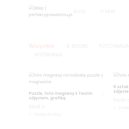
BLOG
O MNIE
Wszystkie
E-BOOKI
FOTO MAGN
WYZWANIA
6 sztu
zdjęci
Puzzle, foto magnesy z Twoim
zdjęciem, grafiką
54,99
z
69,99
zł