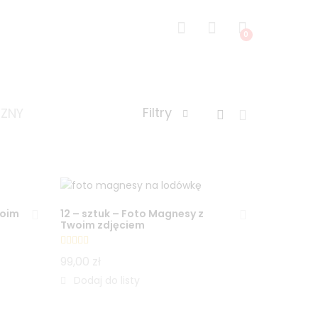
0
Filtry
CZNY
woim
12 – sztuk – Foto Magnesy z
Twoim zdjęciem
Oceniono
99,00
zł
5.00
na 5